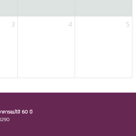
3
4
5
าคารแม่โจ้ 60 ปี
50290