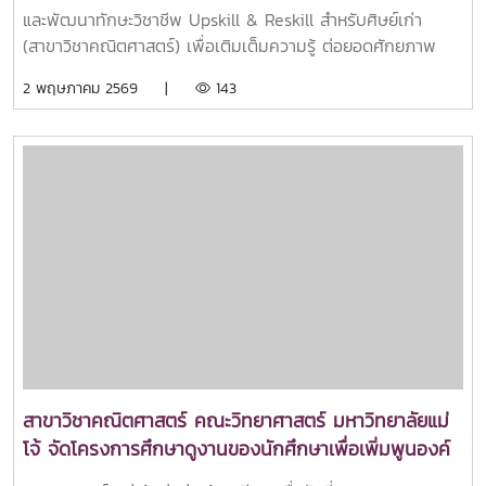
รู้ ต่อยอดศักยภาพ และก้าวทันโลกยุคใหม่
Technique อาจารย์ที่ปรึกษา: ผศ.ดร.เจนจิรา ทิพย์ชะ และ
และพัฒนาทักษะวิชาชีพ Upskill & Reskill สำหรับศิษย์เก่า
ผศ.ดร.ชนิกานต์ เอมหฤทัย รางวัลการนำเสนอผลงานแบบ
(สาขาวิชาคณิตศาสตร์) เพื่อเติมเต็มความรู้ ต่อยอดศักยภาพ
โปสเตอร์ “ระดับดี” นางสาวนวพร เมืองน้อย นางสาวนวพร เล
และก้าวทันโลกยุคใหม่ - อัปสกิลด้าน คณิตศาสตร์การเงิน -
2 พฤษภาคม 2569 |
143
รักษา นางสาวนวดี สิบต๊ะ Strategic Workforce
เจาะลึกหัวข้อ “การเทรดหุ้นเชิงปริมาณเบื้องต้น” “การจัดพอร์ต
Optimization under Budget Constraints: A Comparative
หุ้นเชิงปริมาณ” เพื่อให้ศิษย์เก่าสามารถนำความรู้ไปประยุกต์ใช้
Analysis of Linear Programming Solvers for Sales
จริงในสายอาชีพ พร้อมส่งเสริมแนวคิด การเรียนรู้ตลอดชีวิต
Maximization อาจารย์ที่ปรึกษา: ผศ.ดร.จีรวรรณ พัชรประกิติ
(Lifelong Learning) อย่างยั่งยืน ใน วันอาทิตย์ที่ 26 เมษายน
และ อ.ดร.ธวัชชัย เพชรธาราทิพย์ ความสำเร็จครั้งนี้สะท้อนถึง
2569 ณ ห้อง Lab 3 ชั้น 5 อาคาร 60 ปี คณะวิทยาศาสตร์ และ
ศักยภาพด้านการวิจัย ความมุ่งมั่นในการเรียนรู้ และความร่วมมือ
รูปแบบออนไลน์ผ่าน Microsoft Teams ขอบคุณศิษย์เก่าทุกท่าน
อันเข้มแข็งระหว่างคณาจารย์และนักศึกษาสาขาวิชาคณิตศาสตร์
ที่ร่วมเป็นส่วนหนึ่งของการพัฒนาไม่หยุดนิ่ง
ที่พร้อมสร้างองค์ความรู้ใหม่และพัฒนาผลงานสู่เวทีวิชาการระดับ
ชาติ
สาขาวิชาคณิตศาสตร์ คณะวิทยาศาสตร์ มหาวิทยาลัยแม่
โจ้ จัดโครงการศึกษาดูงานของนักศึกษาเพื่อเพิ่มพูนองค์
ความรู้และการประยุกต์ใช้ความรู้ด้วยประสบการณ์จริง