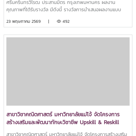
ศรีนครินทรวิโรฒ ประสานมิตร กรุงเทพมหานคร ผลงาน
ประชุมวิชาการวิทยาศาสตร์วิจัย ครั้งที่ 17 (SRC17)
คุณภาพที่ได้รับรางวัล มีดังนี้ รางวัลการนำเสนอผลงานแบบ
โปสเตอร์ “ระดับดีเด่น” อ.ดร.ธวัชชัย เพชรธาราทิพย์ Dynamics
23 พฤษภาคม 2569 |
492
and Stability Analysis of a Mathematical Model for
Integrated Biological and Natural Control of Durian
Fruit Borers รางวัลการนำเสนอผลงานแบบปากเปล่า “ระดับดี
มาก” นายธราเทพ แซ่ม้า และ นายวราเทพ เหมทานนท์
Application Double Laplace Transform for Solving
Wave–Schr?dinger Equation อาจารย์ที่ปรึกษา: รศ.ดร.วัน
จักร สาทสนิท และ ผศ.กมลเทพ มีคำ รางวัลการนำเสนอผลงาน
แบบโปสเตอร์ “ระดับดีมาก” นางสาวอัมพร แซ่ลี นางสาวอัจฉริยา
อินต๊ะสาร นางสาวนริศรา พิไลพันธ์ Analysis of Competition
Among Electricity Generation Sources in Thailand
Using a Three-Species Lotka–Volterra Model อาจารย์ที่
ปรึกษา: ผศ.ดร.สิตา ชากฤษณ์ และ ผศ.เยาวลักษณ์ คงธรรม
รางวัลการนำเสนอผลงานแบบโปสเตอร์ “ระดับดี” นายไชยวัฒน์
สาขาวิชาคณิตศาสตร์ มหาวิทยาลัยแม่โจ้ จัดโครงการ
สองสีขวา นางสาวมัณฑนา พรมแก้ว นายกิตติธัช เหล็กฉิมมา
สร้างเสริมและพัฒนาทักษะวิชาชีพ Upskill & Reskill
Exponential Stability for Linear Systems with Interval
สำหรับศิษย์เก่า (สาขาวิชาคณิตศาสตร์) เพื่อเติมเต็มความ
Time-Varying Delay based on Integral Inequality
สาขาวิชาคณิตศาสตร์ มหาวิทยาลัยแม่โจ้ จัดโครงการสร้างเสริม