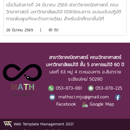
เมื่อวันอังคารที่ 24 มีนาคม 2569 สาขาวิชาคณิตศาสตร์ คณะ
วิทยาศาสตร์ มหาวิทยาลัยแม่โจ้ ได้จัดโครงการ อบรมเชิงปฏิบัติ
การเพิ่มพูนทักษะด้านการเรียน สำหรับนักศึกษาชั้นปีที่
3กิจกรรมนี้ช่วยให้นักศึกษาได้ทั้ง “ความรู้ ทักษะ และ
26 มีนาคม 2569 |
151
ประสบการณ์จริง” เพื่อเตรียมความพร้อมสู่เส้นทางวิชาชีพใน
อนาคตอย่างมั่นใจกำหนดการกิจกรรม ณ ห้องปฏิบัติการ
คอมพิวเตอร์ LAB 3 ชั้น 5 อาคาร 60 ปี คณะวิทยาศาสตร์
มหาวิทยาลัยแม่โจ้08.00 – 08.30 น. ลงทะเบียน08.30 – 08.45
สาขาวิชาคณิตศาสตร์ คณะวิทยาศาสตร์
น. พิธีเปิด โดย ผศ.เยาวลักษณ์ คงธรรม08.45 – 09.00 น.
มหาวิทยาลัยแม่โจ้ ชั้น 5 อาคารแม่โจ้ 60 ปี
แบบทดสอบก่อนเรียน09.00 – 10.30 น. บรรยาย “สื่อการสอน
เลขที่ 63 หมู่ 4 ต.หนองหาร อ.สันทราย
ทางคณิตศาสตร์” โดย ผศ.ดร.เอกพงษ์ ดวงดาย10.30 – 12.00
จ.เชียงใหม่ 50290
น. บรรยาย “เทคนิคการสอนทางคณิตศาสตร์” โดย อ.วิเชษฐ์
053-873-881
053-878-225
สิงห์โต12.00 – 13.00 น. พักรับประทานอาหารกลางวัน13.00 –
14.30 น. ปฏิบัติการสร้างสื่อการสอน โดย อ.จุฑามาส สุข
mathsci.mju@gmail.com
แยง14.30 – 16.00 น. นำเสนอผลงาน + อภิปราย โดย
Facebook
Google Map
ผศ.ดร.เอกพงษ์ ดวงดาย และคณะ16.00 – 16.30 น. แบบ
ทดสอบหลังเรียนบรรยากาศเต็มไปด้วยการเรียนรู้แบบลงมือทำ
จริง สร้างแรงบันดาลใจและความมั่นใจก่อนก้าวสู่การเป็น “ครู
Web Template Management 2021