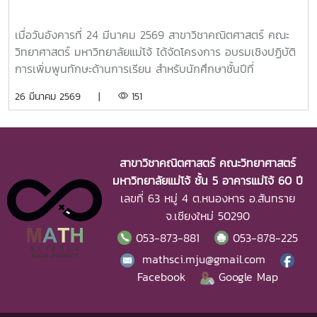
เมื่อวันอังคารที่ 24 มีนาคม 2569 สาขาวิชาคณิตศาสตร์ คณะ
วิทยาศาสตร์ มหาวิทยาลัยแม่โจ้ ได้จัดโครงการ อบรมเชิงปฏิบัติ
การเพิ่มพูนทักษะด้านการเรียน สำหรับนักศึกษาชั้นปีที่
3กิจกรรมนี้ช่วยให้นักศึกษาได้ทั้ง “ความรู้ ทักษะ และ
26 มีนาคม 2569 |
151
ประสบการณ์จริง” เพื่อเตรียมความพร้อมสู่เส้นทางวิชาชีพใน
อนาคตอย่างมั่นใจกำหนดการกิจกรรม ณ ห้องปฏิบัติการ
คอมพิวเตอร์ LAB 3 ชั้น 5 อาคาร 60 ปี คณะวิทยาศาสตร์
มหาวิทยาลัยแม่โจ้08.00 – 08.30 น. ลงทะเบียน08.30 – 08.45
สาขาวิชาคณิตศาสตร์ คณะวิทยาศาสตร์
น. พิธีเปิด โดย ผศ.เยาวลักษณ์ คงธรรม08.45 – 09.00 น.
มหาวิทยาลัยแม่โจ้ ชั้น 5 อาคารแม่โจ้ 60 ปี
แบบทดสอบก่อนเรียน09.00 – 10.30 น. บรรยาย “สื่อการสอน
เลขที่ 63 หมู่ 4 ต.หนองหาร อ.สันทราย
ทางคณิตศาสตร์” โดย ผศ.ดร.เอกพงษ์ ดวงดาย10.30 – 12.00
จ.เชียงใหม่ 50290
น. บรรยาย “เทคนิคการสอนทางคณิตศาสตร์” โดย อ.วิเชษฐ์
053-873-881
053-878-225
สิงห์โต12.00 – 13.00 น. พักรับประทานอาหารกลางวัน13.00 –
14.30 น. ปฏิบัติการสร้างสื่อการสอน โดย อ.จุฑามาส สุข
mathsci.mju@gmail.com
แยง14.30 – 16.00 น. นำเสนอผลงาน + อภิปราย โดย
Facebook
Google Map
ผศ.ดร.เอกพงษ์ ดวงดาย และคณะ16.00 – 16.30 น. แบบ
ทดสอบหลังเรียนบรรยากาศเต็มไปด้วยการเรียนรู้แบบลงมือทำ