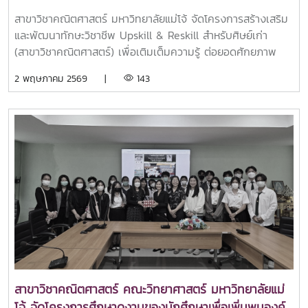
สำหรับศิษย์เก่า (สาขาวิชาคณิตศาสตร์) เพื่อเติมเต็มความ
Time-Varying Delay based on Integral Inequality
สาขาวิชาคณิตศาสตร์ มหาวิทยาลัยแม่โจ้ จัดโครงการสร้างเสริม
รู้ ต่อยอดศักยภาพ และก้าวทันโลกยุคใหม่
Technique อาจารย์ที่ปรึกษา: ผศ.ดร.เจนจิรา ทิพย์ชะ และ
และพัฒนาทักษะวิชาชีพ Upskill & Reskill สำหรับศิษย์เก่า
ผศ.ดร.ชนิกานต์ เอมหฤทัย รางวัลการนำเสนอผลงานแบบ
(สาขาวิชาคณิตศาสตร์) เพื่อเติมเต็มความรู้ ต่อยอดศักยภาพ
โปสเตอร์ “ระดับดี” นางสาวนวพร เมืองน้อย นางสาวนวพร เล
และก้าวทันโลกยุคใหม่ - อัปสกิลด้าน คณิตศาสตร์การเงิน -
2 พฤษภาคม 2569 |
143
รักษา นางสาวนวดี สิบต๊ะ Strategic Workforce
เจาะลึกหัวข้อ “การเทรดหุ้นเชิงปริมาณเบื้องต้น” “การจัดพอร์ต
Optimization under Budget Constraints: A Comparative
หุ้นเชิงปริมาณ” เพื่อให้ศิษย์เก่าสามารถนำความรู้ไปประยุกต์ใช้
Analysis of Linear Programming Solvers for Sales
จริงในสายอาชีพ พร้อมส่งเสริมแนวคิด การเรียนรู้ตลอดชีวิต
Maximization อาจารย์ที่ปรึกษา: ผศ.ดร.จีรวรรณ พัชรประกิติ
(Lifelong Learning) อย่างยั่งยืน ใน วันอาทิตย์ที่ 26 เมษายน
และ อ.ดร.ธวัชชัย เพชรธาราทิพย์ ความสำเร็จครั้งนี้สะท้อนถึง
2569 ณ ห้อง Lab 3 ชั้น 5 อาคาร 60 ปี คณะวิทยาศาสตร์ และ
ศักยภาพด้านการวิจัย ความมุ่งมั่นในการเรียนรู้ และความร่วมมือ
รูปแบบออนไลน์ผ่าน Microsoft Teams ขอบคุณศิษย์เก่าทุกท่าน
อันเข้มแข็งระหว่างคณาจารย์และนักศึกษาสาขาวิชาคณิตศาสตร์
ที่ร่วมเป็นส่วนหนึ่งของการพัฒนาไม่หยุดนิ่ง
ที่พร้อมสร้างองค์ความรู้ใหม่และพัฒนาผลงานสู่เวทีวิชาการระดับ
ชาติ
สาขาวิชาคณิตศาสตร์ คณะวิทยาศาสตร์ มหาวิทยาลัยแม่
โจ้ จัดโครงการศึกษาดูงานของนักศึกษาเพื่อเพิ่มพูนองค์