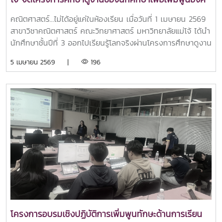
ความรู้และการประยุกต์ใช้ความรู้ด้วยประสบการณ์จริง
คณิตศาสตร์...ไม่ได้อยู่แค่ในห้องเรียน เมื่อวันที่ 1 เมษายน 2569
สาขาวิชาคณิตศาสตร์ คณะวิทยาศาสตร์ มหาวิทยาลัยแม่โจ้ ได้นำ
นักศึกษาชั้นปีที่ 3 ออกไปเรียนรู้โลกจริงผ่านโครงการศึกษาดูงาน
ของนักศึกษาเพื่อเพิ่มพูนองค์ความรู้และการประยุกต์ใช้ความรู้
5 เมษายน 2569 |
196
ด้วยประสบการณ์จริง ณ - ศูนย์อุตุนิยมวิทยาภาคเหนือ -
สำนักงาน คปภ. ภาค 1 (เชียงใหม่) นักศึกษาได้สัมผัสการทำงาน
จริง และเห็นว่า “คณิตศาสตร์” ถูกนำไปใช้ในหลากหลายด้าน เช่น
- การวิเคราะห์ข้อมูล - การพยากรณ์ - การประเมินความเสี่ยง
- จากทฤษฎีในห้องเรียน สู่การนำไปใช้จริงในสถานประกอบการ
ประสบการณ์ครั้งนี้ช่วยให้นักศึกษา มองเห็นเส้นทางอาชีพ และ
เข้าใจบทบาทของคณิตศาสตร์ในโลกปัจจุบันมากยิ่งขึ้น เรียน
คณิตศาสตร์ ไม่ได้เก่งแค่คิด แต่เก่งในการแก้ปัญหาโลกจริง
โครงการอบรมเชิงปฏิบัติการเพิ่มพูนทักษะด้านการเรียน