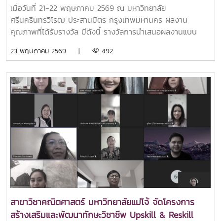
ชื่อเสียงและความภาคภูมิใจให้กับมหาวิทยาลัยแม่โจ้ ด้วย
เมื่อวันที่ 21-22 พฤษภาคม 2569 ณ มหาวิทยาลัย
การคว้ารางวัลจาก “ทุกผลงาน” ที่เข้าร่วมนำเสนอในการ
ศรีนครินทรวิโรฒ ประสานมิตร กรุงเทพมหานคร ผลงาน
ประชุมวิชาการวิทยาศาสตร์วิจัย ครั้งที่ 17 (SRC17)
คุณภาพที่ได้รับรางวัล มีดังนี้ รางวัลการนำเสนอผลงานแบบ
โปสเตอร์ “ระดับดีเด่น” อ.ดร.ธวัชชัย เพชรธาราทิพย์ Dynamics
23 พฤษภาคม 2569 |
492
and Stability Analysis of a Mathematical Model for
Integrated Biological and Natural Control of Durian
Fruit Borers รางวัลการนำเสนอผลงานแบบปากเปล่า “ระดับดี
มาก” นายธราเทพ แซ่ม้า และ นายวราเทพ เหมทานนท์
Application Double Laplace Transform for Solving
Wave–Schr?dinger Equation อาจารย์ที่ปรึกษา: รศ.ดร.วัน
จักร สาทสนิท และ ผศ.กมลเทพ มีคำ รางวัลการนำเสนอผลงาน
แบบโปสเตอร์ “ระดับดีมาก” นางสาวอัมพร แซ่ลี นางสาวอัจฉริยา
อินต๊ะสาร นางสาวนริศรา พิไลพันธ์ Analysis of Competition
Among Electricity Generation Sources in Thailand
Using a Three-Species Lotka–Volterra Model อาจารย์ที่
ปรึกษา: ผศ.ดร.สิตา ชากฤษณ์ และ ผศ.เยาวลักษณ์ คงธรรม
รางวัลการนำเสนอผลงานแบบโปสเตอร์ “ระดับดี” นายไชยวัฒน์
สาขาวิชาคณิตศาสตร์ มหาวิทยาลัยแม่โจ้ จัดโครงการ
สองสีขวา นางสาวมัณฑนา พรมแก้ว นายกิตติธัช เหล็กฉิมมา
สร้างเสริมและพัฒนาทักษะวิชาชีพ Upskill & Reskill
Exponential Stability for Linear Systems with Interval