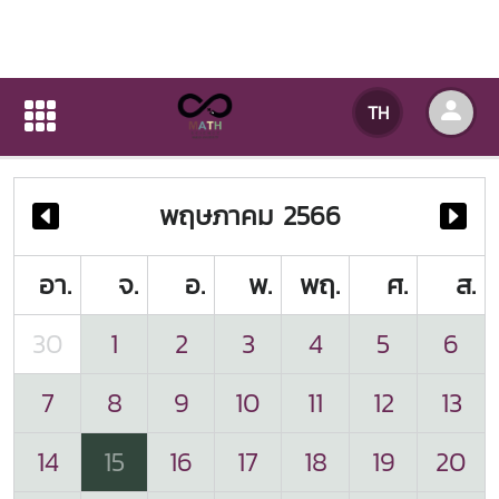
ปฏิทินกิจกรรมของหน่วยงาน
TH
หน้าแรก
ปฏิทินกิจกรรมของหน่วยงาน
พฤษภาคม 2566
อา.
จ.
อ.
พ.
พฤ.
ศ.
ส.
30
1
2
3
4
5
6
7
8
9
10
11
12
13
14
15
16
17
18
19
20