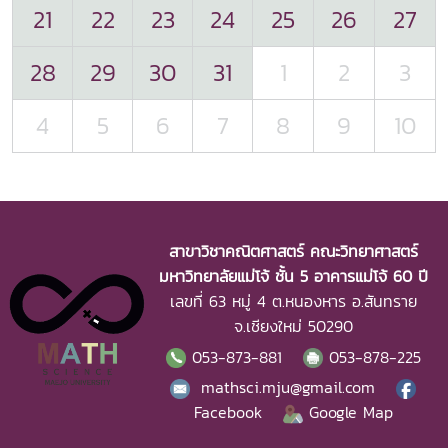
21
22
23
24
25
26
27
28
29
30
31
1
2
3
4
5
6
7
8
9
10
สาขาวิชาคณิตศาสตร์ คณะวิทยาศาสตร์
มหาวิทยาลัยแม่โจ้ ชั้น 5 อาคารแม่โจ้ 60 ปี
เลขที่ 63 หมู่ 4 ต.หนองหาร อ.สันทราย
จ.เชียงใหม่ 50290
053-873-881
053-878-225
mathsci.mju@gmail.com
Facebook
Google Map