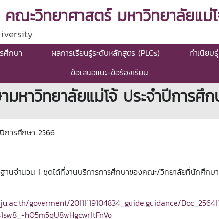
 คณะวิทยาศาสตร์ มหาวิทยาลัยแม่โจ
iversity
รศึกษา
ผลการเรียนรู้ระดับหลักสูตร (PLOs)
ทำเนียบรุ
ข้อเสนอแนะ-ข้อร้องเรียน
ามหาวิทยาลัยแม่โจ้ ประจำปีการศึ
ำปีการศึกษา 2566
กฐานจำนวน 1 ชุดได้ที่งานบริการการศึกษาของคณะ/วิทยาลัยที่นักศึกษ
mju.ac.th/goverment/20111119104834_guide.guidance/Doc_25641
ss1sw8_-hO5m5qU8wHgcwr1tFnVo