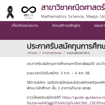
สาขาวิชาคณิตศาสตร์
Mathematics Science, Maejo Un
เกี่ยวกับหน่วยงาน
โครงสร้างหลักสูตร
แผนกา
ประกาศรับสมัคทุนการศึกษ
หน้าแรก
ข่าวสารกิจกรรม
รายละเอียดข่าวสาร
ประกาศรับสมัคทุนการศึกษามหาวิทยาลัยแม่โจ้ ประจ
ระยะเวลาเปิดรับสมัคร: 3 ก.ค. - 4 ส.ค. 66
วิธีการสมัคร: ขอรับใบสมัครและส่งใบสมัครพร้อมหลั
พัฒนานักศึกษา ชั้น 2 อาคารอำนวย ยศสุข
ดาวน์โหลดใบสมัครได้ที่
https://guide-guidance.
fbclid=IwAR0ggOTiSxNzSpTxJAilCBVt_CDCPDi