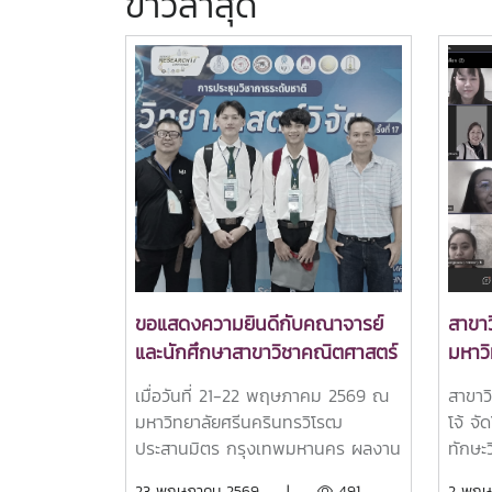
ข่าวล่าสุด
ขอแสดงความยินดีกับคณาจารย์
สาขา
และนักศึกษาสาขาวิชาคณิตศาสตร์
มหาวิ
คณะวิทยาศาสตร์ มหาวิทยาลัยแม่
สร้าง
เมื่อวันที่ 21-22 พฤษภาคม 2569 ณ
สาขาว
โจ้ ที่สร้างชื่อเสียงและความภาค
Upski
มหาวิทยาลัยศรีนครินทรวิโรฒ
โจ้ จ
ภูมิใจให้กับมหาวิทยาลัยแม่โจ้ ด้วย
(สาขา
ประสานมิตร กรุงเทพมหานคร ผลงาน
ทักษะ
การคว้ารางวัลจาก “ทุกผลงาน” ที่
เต็มค
คุณภาพที่ได้รับรางวัล มีดังนี้ รางวัล
สำหรับ
23 พฤษภาคม 2569 |
491
2 พฤ