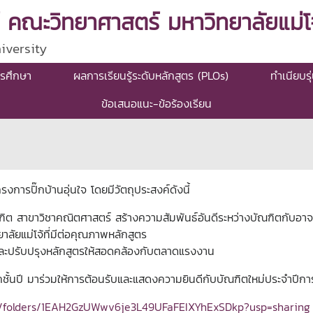
 คณะวิทยาศาสตร์ มหาวิทยาลัยแม่โจ
iversity
รศึกษา
ผลการเรียนรู้ระดับหลักสูตร (PLOs)
ทำเนียบรุ
ข้อเสนอแนะ-ข้อร้องเรียน
งการปิ๊กบ้านอุ่นใจ โดยมีวัตถุประสงค์ดังนี้
ิต สาขาวิชาคณิตศาสตร์ สร้างความสัมพันธ์อันดีระหว่างบัณฑิตกับอาจาร
ิทยาลัยแม่โจ้ที่มีต่อคุณภาพหลักสูตร
ละปรับปรุงหลักสูตรให้สอดคล้องกับตลาดแรงงาน
ั้นปี มาร่วมให้การต้อนรับและแสดงความยินดีกับบัณฑิตใหม่ประจำปีการ
ive/folders/1EAH2GzUWwv6je3L49UFaFEIXYhExSDkp?usp=sharing