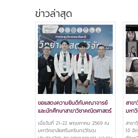
ข่าวล่าสุด
ขอแสดงความยินดีกับคณาจารย์
สาขา
และนักศึกษาสาขาวิชาคณิตศาสตร์
มหาวิ
คณะวิทยาศาสตร์ มหาวิทยาลัยแม่
สร้าง
เมื่อวันที่ 21-22 พฤษภาคม 2569 ณ
สาขาว
โจ้ ที่สร้างชื่อเสียงและความภาค
Upski
มหาวิทยาลัยศรีนครินทรวิโรฒ
โจ้ จ
ภูมิใจให้กับมหาวิทยาลัยแม่โจ้ ด้วย
(สาขา
ประสานมิตร กรุงเทพมหานคร ผลงาน
ทักษะ