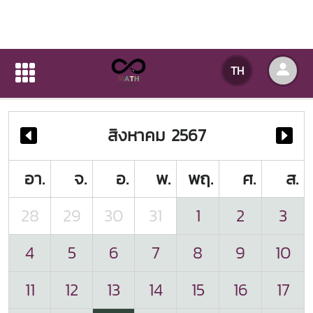
ปฏิทินกิจกรรมของหน่วยงาน
TH
หน้าแรก
ปฏิทินกิจกรรมของหน่วยงาน
สิงหาคม 2567
อา.
จ.
อ.
พ.
พฤ.
ศ.
ส.
28
29
30
31
1
2
3
4
5
6
7
8
9
10
11
12
13
14
15
16
17